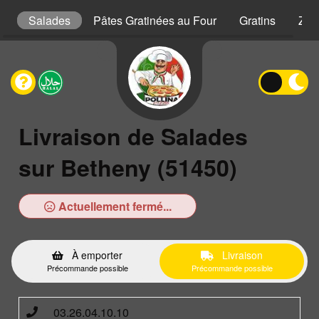
s
Salades
Pâtes Gratinées au Four
Gratins
Zap
Livraison de Salades
sur Betheny (51450)
Actuellement fermé...
À emporter
Livraison
Précommande possible
Précommande possible
03.26.04.10.10