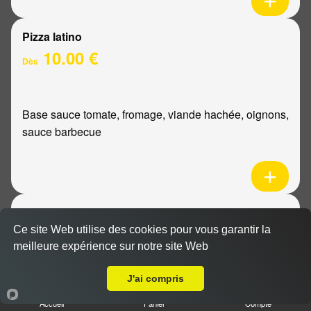
Pizza latino
10.00 €
Dès
Base sauce tomate, fromage, viande hachée, oignons,
sauce barbecue
Pizza mexicaine
10.00 €
Ce site Web utilise des cookies pour vous garantir la
Dès
meilleure expérience sur notre site Web
Livraison sur Betheny
J'ai compris
Base sauce tomate, fromage, poulet, pommes de
Accueil
Panier
Compte
terre, ananas, sauce barbecue