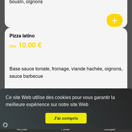
bousin, oignons
Pizza latino
10.00 €
Dès
Base sauce tomate, fromage, viande hachée, oignons,
sauce barbecue
Ce site Web utilise des cookies pour vous garantir la
meilleure expérience sur notre site Web
A Emporter sur Betheny
Pizza mexicaine
10.00 €
J'ai compris
Dès
Accueil
Panier
Compte