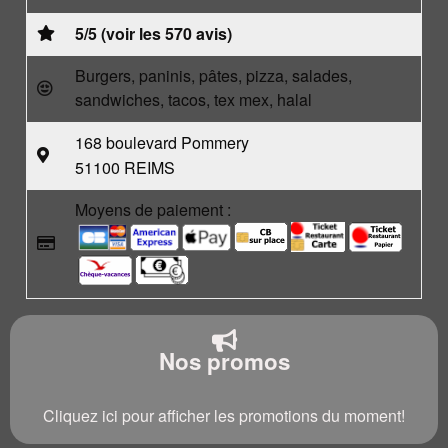
5/5 (voir les 570 avis)
Burgers, paninis, pâtes, pizza, salades,
sandwiches, tacos, tex mex, halal
168 boulevard Pommery
51100 REIMS
Moyens de paiement :
Nos promos
Cliquez ici pour afficher les promotions du moment!