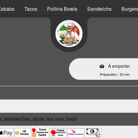
Kebabs
Tacos
Pollina Bowls
Sandwichs
Burger
À emporter
Préparation : 20 min
s, sandwiches, tacos, tex mex, halal