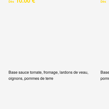
10.00 €
Dès
Dès
Base sauce tomate, fromage, lardons de veau,
Base
oignons, pommes de terre
pomm