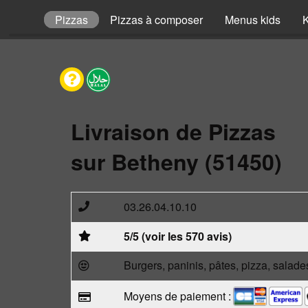
envies
Pizzas
Pizzas à composer
Menus kids
Livraison de Pizzas
sur Betheny (51450)
03.26.04.10.10
5/5 (voir les 570 avis)
Burgers, paninis, pâtes, pizza, salade
Moyens de paiement :