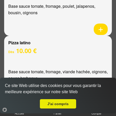
Base sauce tomate, fromage, poulet, jalapenos,
bousin, oignons
Pizza latino
10.00 €
Dès
Base sauce tomate, fromage, viande hachée, oignons,
sauce barbecue
Ce site Web utilise des cookies pour vous garantir la
meilleure expérience sur notre site Web
A Emporter sur Reims Chanzy
J'ai compris
Pizza mexicaine
Accueil
Panier
Compte
10.00 €