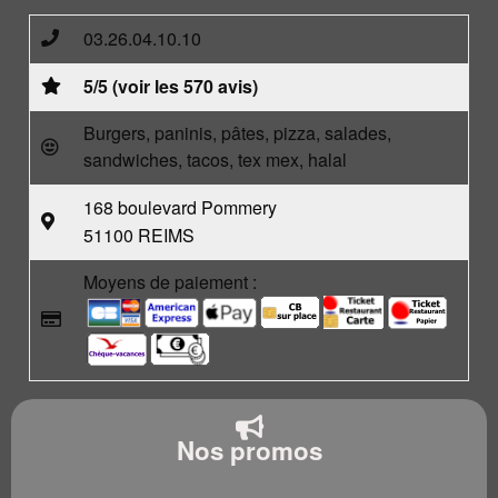
03.26.04.10.10
5/5 (voir les 570 avis)
Burgers, paninis, pâtes, pizza, salades,
sandwiches, tacos, tex mex, halal
168 boulevard Pommery
51100 REIMS
Moyens de paiement :
Nos promos