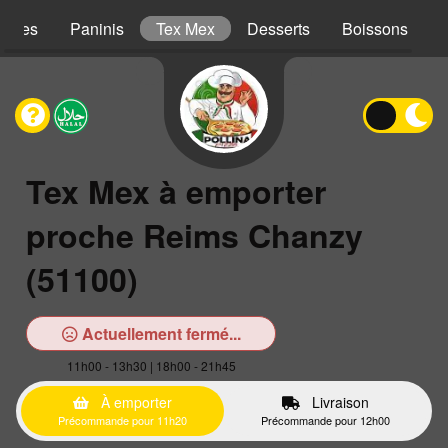
iches
Paninis
Tex Mex
Desserts
Boissons
Tex Mex à emporter
proche Reims Chanzy
(51100)
Actuellement fermé...
11h00 - 13h30 | 18h00 - 21h45
À emporter
Livraison
Précommande pour 11h20
Précommande pour 12h00