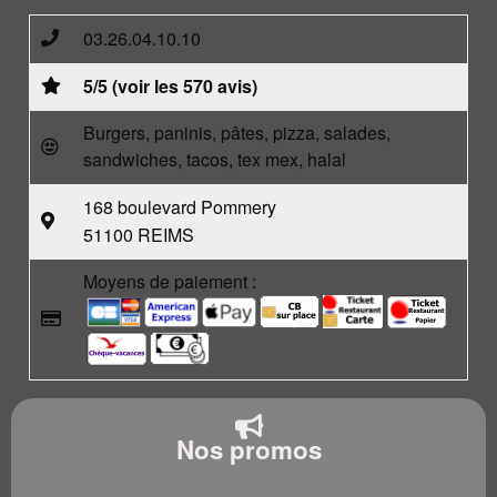
03.26.04.10.10
5/5 (voir les 570 avis)
Burgers, paninis, pâtes, pizza, salades,
sandwiches, tacos, tex mex, halal
168 boulevard Pommery
51100 REIMS
Moyens de paiement :
Nos promos