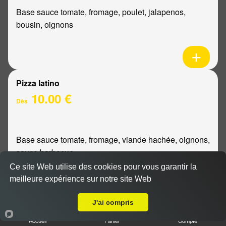
Base sauce tomate, fromage, poulet, jalapenos,
bousin, oignons
Pizza latino
10.00 €
Dès
Base sauce tomate, fromage, viande hachée, oignons,
sauce barbecue
Ce site Web utilise des cookies pour vous garantir la
meilleure expérience sur notre site Web
A Emporter sur Reims Chanzy
J'ai compris
Pizza mexicaine
Accueil
Panier
Compte
10.00 €