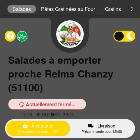
s
Salades
Pâtes Gratinées au Four
Gratins
Zap
Salades à emporter
proche Reims Chanzy
(51100)
Actuellement fermé...
11h00 - 13h30 | 18h00 - 21h45
À emporter
Livraison
Précommande pour 11h20
Précommande pour 12h00