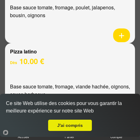
Base sauce tomate, fromage, poulet, jalapenos,
bousin, oignons
Pizza latino
10.00 €
Dès
Base sauce tomate, fromage, viande hachée, oignons,
sauce barbecue
Ce site Web utilise des cookies pour vous garantir la
meilleure expérience sur notre site Web
A Emporter sur Reims Chanzy
J'ai compris
Pizza mexicaine
Accueil
Panier
Compte
10.00 €