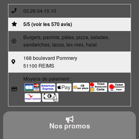
03.26.04.10.10
5/5 (voir les 570 avis)
Burgers, paninis, pâtes, pizza, salades,
sandwiches, tacos, tex mex, halal
168 boulevard Pommery
51100 REIMS
Moyens de paiement :
Nos promos