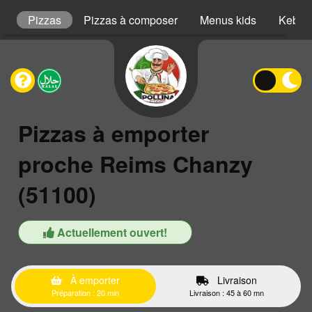
s
Pizzas
Pizzas à composer
Menus kids
Kebab
Pizzas à emporter
proche Reims Chanzy
(51100)
Actuellement ouvert!
À emporter
Livraison
Préparation : 20 min
Livraison : 45 à 60 mn