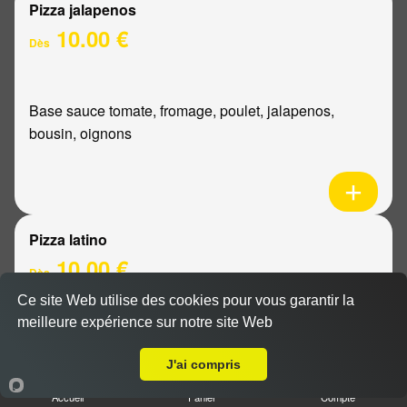
Pizza jalapenos
10.00 €
Dès
Base sauce tomate, fromage, poulet, jalapenos,
bousin, oignons
Pizza latino
10.00 €
Dès
Ce site Web utilise des cookies pour vous garantir la
meilleure expérience sur notre site Web
A Emporter sur Reims Chanzy
Base sauce tomate, fromage, viande hachée, oignons,
sauce barbecue
J'ai compris
Accueil
Panier
Compte