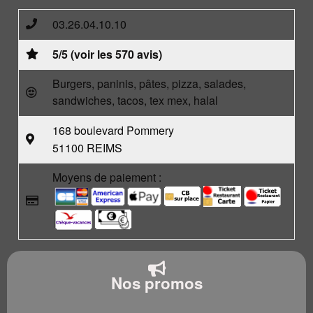
03.26.04.10.10
5/5 (voir les 570 avis)
Burgers, paninis, pâtes, pizza, salades,
sandwiches, tacos, tex mex, halal
168 boulevard Pommery
51100 REIMS
Moyens de paiement :
Nos promos