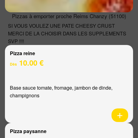
Pizzas à emporter proche Reims Chanzy (51100)
SI VOUS VOULEZ UNE PATE CHEESY CRUST
MERCI DE LA CHOISIR DANS LES SUPPLEMENTS
SVP !!!!
Pizza reine
10.00 €
Dès
Base sauce tomate, fromage, jambon de dinde,
champignons
Pizza paysanne