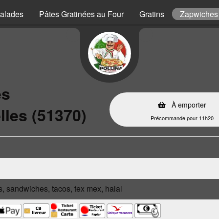
alades
Pâtes Gratinées au Four
Gratins
Zapwiches
es
À emporter
lles (51370)
Précommande pour 11h20
s, sandwiches, tacos, tex mex, halal