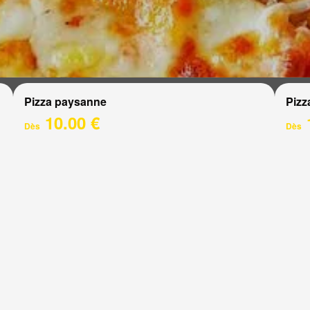
Pizza paysanne
Pizz
10.00 €
Dès
Dès