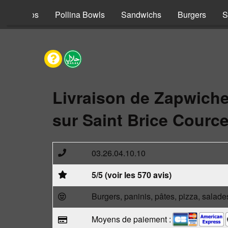
s
Tacos
Pollina Bowls
Sandwichs
Burgers
S
Livraison de Zapwich
sur Saint Brice Cource
03.26.04.10.10
5/5 (voir les 570 avis)
Burgers, paninis, pâtes, pizza, salade
Moyens de paiement :