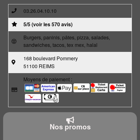
03.26.04.10.10
5/5 (voir les 570 avis)
Burgers, paninis, pâtes, pizza, salades,
sandwiches, tacos, tex mex, halal
168 boulevard Pommery
51100 REIMS
Moyens de paiement :
Nos promos