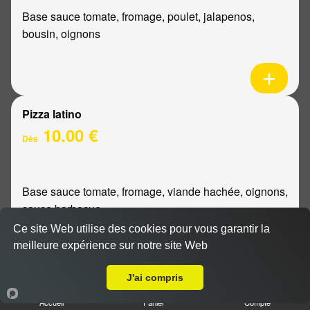
Base sauce tomate, fromage, poulet, jalapenos,
bousin, oignons
Pizza latino
10.00 €
Dès
Base sauce tomate, fromage, viande hachée, oignons,
sauce barbecue
Ce site Web utilise des cookies pour vous garantir la
meilleure expérience sur notre site Web
A Emporter sur Saint Brice Courcelles
J'ai compris
Pizza mexicaine
Accueil
Panier
Compte
10.00 €