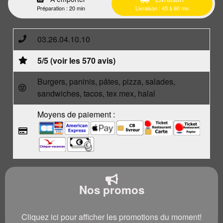
Préparation : 20 min
Livraison : 45 à 60 mn
03.26.04.10.10
5/5 (voir les 570 avis)
Burgers, paninis, pâtes, pizza, salades,
sandwiches, tacos, tex mex, halal
Moyens de paiement :
Nos promos
Cliquez ici pour afficher les promotions du moment!