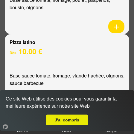
bousin, oignons
Pizza latino
10.00 €
Dès
Base sauce tomate, fromage, viande hachée, oignons,
sauce barbecue
Ce site Web utilise des cookies pour vous garantir la
meilleure expérience sur notre site Web
Livraison sur Reims Saint-Marceaux
Pizza mexicaine
J'ai compris
10.00 €
Dès
Accueil
Panier
Compte