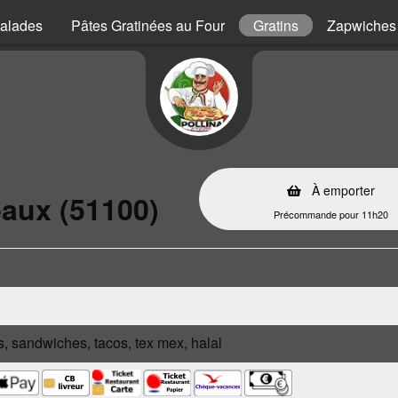
alades
Pâtes Gratinées au Four
Gratins
Zapwiches
À emporter
aux (51100)
Précommande pour 11h20
s, sandwiches, tacos, tex mex, halal