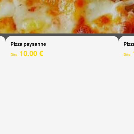
Pizza paysanne
Pizz
10.00 €
Dès
Dès