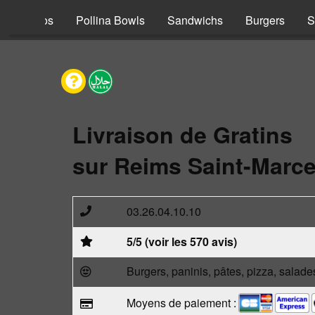
s
Tacos
Pollina Bowls
Sandwichs
Burgers
S
Livraison de Gratins
sur Reims Saint-Marce
03.26.04.10.10
5/5 (voir les 570 avis)
Burgers, paninis, pâtes, pizza, salade
Moyens de paiement :