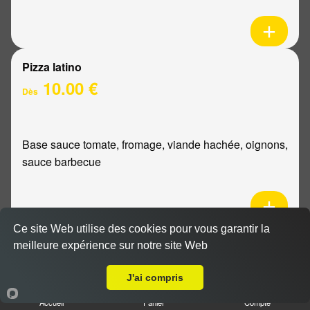
Pizza latino
10.00 €
Dès
Base sauce tomate, fromage, viande hachée, oignons,
sauce barbecue
Ce site Web utilise des cookies pour vous garantir la
Pizza mexicaine
meilleure expérience sur notre site Web
Livraison sur Reims Maison Blanche
10.00 €
Dès
J'ai compris
Accueil
Panier
Compte