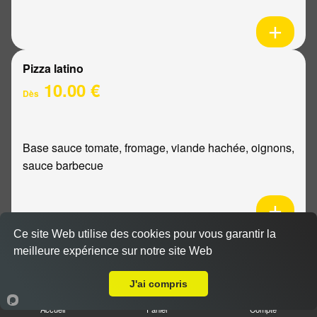
Pizza latino
10.00 €
Dès
Base sauce tomate, fromage, viande hachée, oignons,
sauce barbecue
Ce site Web utilise des cookies pour vous garantir la
Pizza mexicaine
meilleure expérience sur notre site Web
Livraison sur Reims Maison Blanche
10.00 €
Dès
J'ai compris
Accueil
Panier
Compte