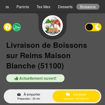
iches
Paninis
Tex Mex
Desserts
Boissons
Livraison de Boissons
sur Reims Maison
Blanche (51100)
Actuellement ouvert!
À emporter
Livraison
Préparation : 20 min
Livraison : 45 à 60 mn