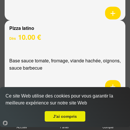
Pizza latino
10.00 €
Dès
Base sauce tomate, fromage, viande hachée, oignons,
sauce barbecue
Ce site Web utilise des cookies pour vous garantir la
Pizza mexicaine
meilleure expérience sur notre site Web
Livraison sur Reims Epinettes
10.00 €
Dès
J'ai compris
Accueil
Panier
Compte