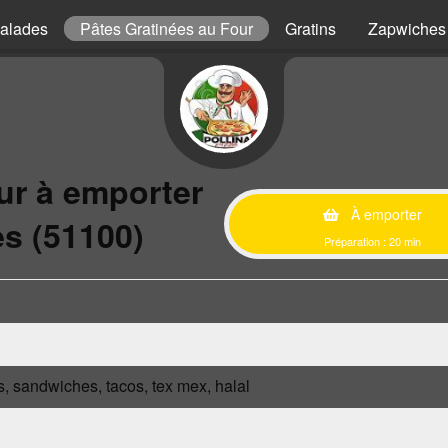
alades
Pâtes Gratinées au Four
Gratins
Zapwiches
ur à emporter
À emporter
s (51100)
Préparation : 20 min
s, sandwiches, tacos, tex mex, halal