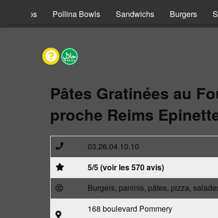
s
Tacos
Pollina Bowls
Sandwichs
Burgers
S
Pâtes Gratinées au Fo
proche Reims Epinette
03.26.04.10.10
5/5 (voir les 570 avis)
Burgers, paninis, pâtes, pizza, salade
168 boulevard Pommery