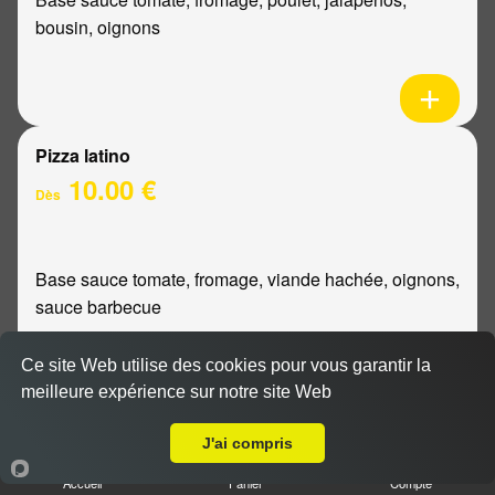
bousin, oignons
Pizza latino
10.00 €
Dès
Base sauce tomate, fromage, viande hachée, oignons,
sauce barbecue
Ce site Web utilise des cookies pour vous garantir la
meilleure expérience sur notre site Web
Livraison sur Reims Dauphinot
Pizza mexicaine
J'ai compris
10.00 €
Dès
Accueil
Panier
Compte