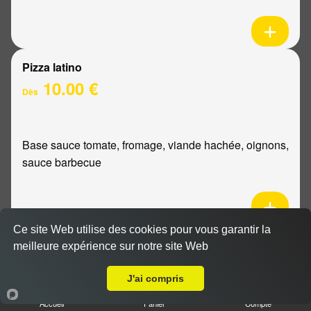
Pizza latino
10.00 €
Dès
Base sauce tomate, fromage, viande hachée, oignons,
sauce barbecue
Ce site Web utilise des cookies pour vous garantir la
Pizza mexicaine
meilleure expérience sur notre site Web
Livraison sur Reims Dauphinot
10.00 €
Dès
J'ai compris
Accueil
Panier
Compte