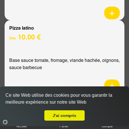
Pizza latino
10.00 €
Dès
Base sauce tomate, fromage, viande hachée, oignons,
sauce barbecue
Ce site Web utilise des cookies pour vous garantir la
Pizza mexicaine
meilleure expérience sur notre site Web
Livraison sur Le Petit Bétheny
10.00 €
Dès
J'ai compris
Accueil
Panier
Compte