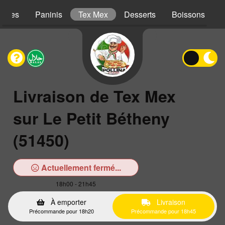
iches
Paninis
Tex Mex
Desserts
Boissons
Livraison de Tex Mex
sur Le Petit Bétheny
(51450)
Actuellement fermé...
18h00 - 21h45
À emporter
Livraison
Précommande pour 18h20
Précommande pour 18h45