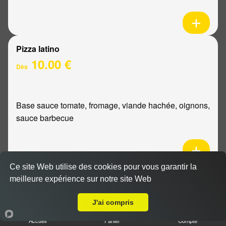
Pizza latino
10.00 €
Dès
Base sauce tomate, fromage, viande hachée, oignons,
sauce barbecue
Ce site Web utilise des cookies pour vous garantir la
Pizza mexicaine
meilleure expérience sur notre site Web
Livraison sur Le Petit Bétheny
10.00 €
Dès
J'ai compris
Accueil
Panier
Compte