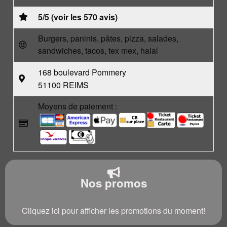
5/5 (voir les 570 avis)
Burgers, paninis, pâtes, pizza, salades,
sandwiches, tacos, tex mex, halal
168 boulevard Pommery
51100 REIMS
Moyens de paiement :
Nos promos
Cliquez ici pour afficher les promotions du moment!