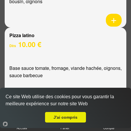
bousin, oignons
Pizza latino
10.00 €
Dès
Base sauce tomate, fromage, viande hachée, oignons,
sauce barbecue
Ce site Web utilise des cookies pour vous garantir la
meilleure expérience sur notre site Web
A Emporter sur Sillery
Pizza mexicaine
10.00 €
J'ai compris
Dès
Accueil
Panier
Compte