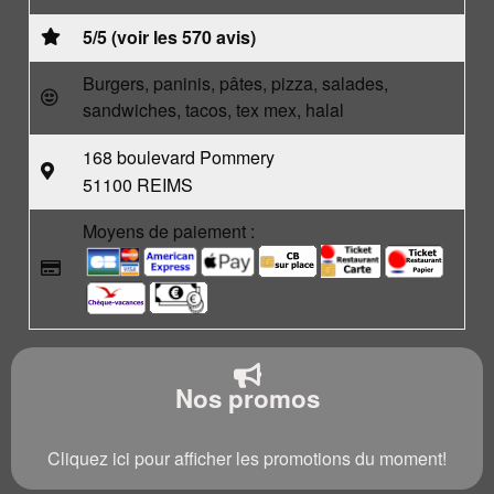
5/5 (voir les 570 avis)
Burgers, paninis, pâtes, pizza, salades,
sandwiches, tacos, tex mex, halal
168 boulevard Pommery
51100 REIMS
Moyens de paiement :
Nos promos
Cliquez ici pour afficher les promotions du moment!