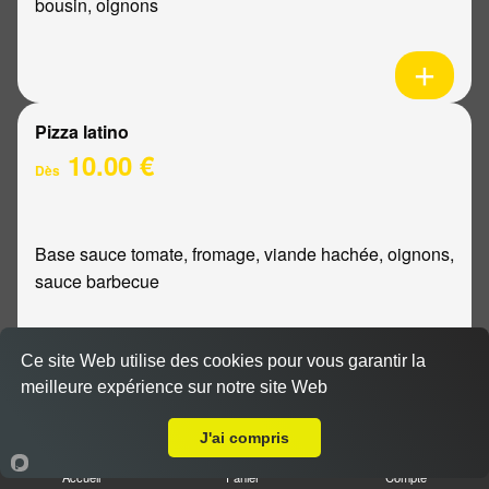
bousin, oignons
Pizza latino
10.00 €
Dès
Base sauce tomate, fromage, viande hachée, oignons,
sauce barbecue
Ce site Web utilise des cookies pour vous garantir la
meilleure expérience sur notre site Web
A Emporter sur Sillery
Pizza mexicaine
10.00 €
J'ai compris
Dès
Accueil
Panier
Compte