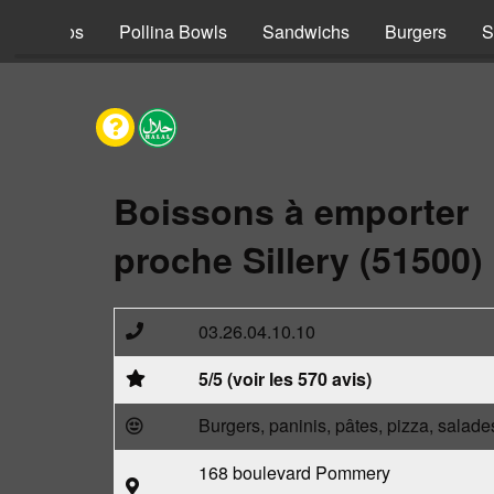
s
Tacos
Pollina Bowls
Sandwichs
Burgers
S
Boissons à emporter
proche Sillery (51500)
03.26.04.10.10
5/5 (voir les 570 avis)
Burgers, paninis, pâtes, pizza, salade
168 boulevard Pommery