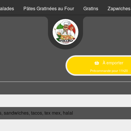
alades
Pâtes Gratinées au Four
Gratins
Zapwiches
À emporter
Précommande pour 11h20
s, sandwiches, tacos, tex mex, halal