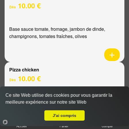
10.00 €
Dès
Base sauce tomate, fromage, jambon de dinde,
champignons, tomates fraîches, olives
Pizza chicken
10.00 €
Dès
Ce site Web utilise des cookies pour vous garantir la
Base sauce tomate, fromage, poulet, poivrons,
meilleure expérience sur notre site Web
A Emporter sur Reims Centre
oignons
J'ai compris
Accueil
Panier
Compte