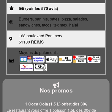
5/5 (voir les 570 avis)
Burgers, paninis, pâtes, pizza, salades,
sandwiches, tacos, tex mex, halal
168 boulevard Pommery
51100 REIMS
Moyens de paiement :
Nos promos
1 Coca Cola (1.5 L) offert dès 30€
Le restaurant vous offre 1 boisson 1,5L dés 30€ de