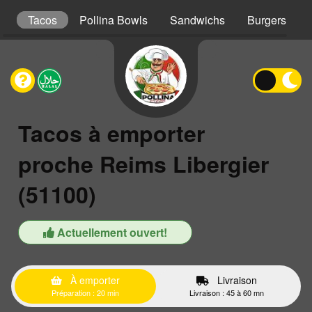
s
Tacos
Pollina Bowls
Sandwichs
Burgers
Tacos à emporter
proche Reims Libergier
(51100)
Actuellement ouvert!
À emporter
Livraison
Préparation : 20 min
Livraison : 45 à 60 mn