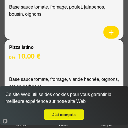
Base sauce tomate, fromage, poulet, jalapenos,
bousin, oignons
Pizza latino
10.00 €
Dès
Base sauce tomate, fromage, viande hachée, oignons,
sauce barbecue
Ce site Web utilise des cookies pour vous garantir la
meilleure expérience sur notre site Web
A Emporter sur Reims Libergier
J'ai compris
Pizza mexicaine
Accueil
Panier
Compte
10.00 €