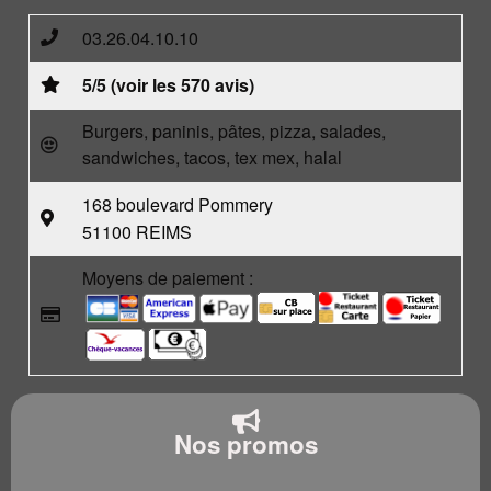
03.26.04.10.10
5/5 (voir les 570 avis)
Burgers, paninis, pâtes, pizza, salades,
sandwiches, tacos, tex mex, halal
168 boulevard Pommery
51100 REIMS
Moyens de paiement :
Nos promos