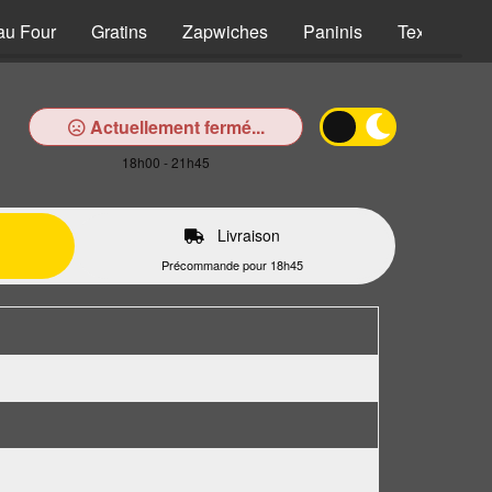
au Four
Gratins
Zapwiches
Paninis
Tex Mex
Actuellement fermé...
18h00 - 21h45
Livraison
Précommande pour 18h45