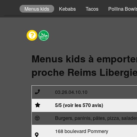
omposer
Menus kids
Kebabs
Tacos
Pollina Bowl
Menus kids à emporte
proche Reims Libergie
03.26.04.10.10
5/5 (voir les 570 avis)
Burgers, paninis, pâtes, pizza, salade
168 boulevard Pommery