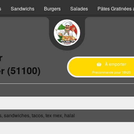
s
Sandwichs
Burgers
Salades
Pâtes Gratinées 
r
À emporter
r (51100)
Précommande pour 18h20
s, sandwiches, tacos, tex mex, halal