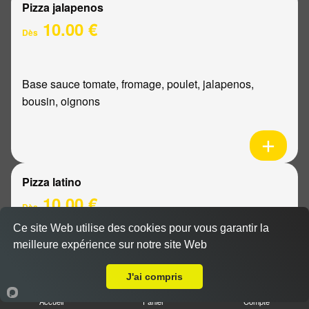
Pizza jalapenos
10.00 €
Dès
Base sauce tomate, fromage, poulet, jalapenos,
bousin, oignons
Pizza latino
10.00 €
Dès
Ce site Web utilise des cookies pour vous garantir la
meilleure expérience sur notre site Web
A Emporter sur Reims Libergier
Base sauce tomate, fromage, viande hachée, oignons,
sauce barbecue
J'ai compris
Accueil
Panier
Compte