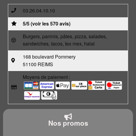
03.26.04.10.10
5/5 (voir les 570 avis)
Burgers, paninis, pâtes, pizza, salades,
sandwiches, tacos, tex mex, halal
168 boulevard Pommery
51100 REIMS
Moyens de paiement :
Nos promos