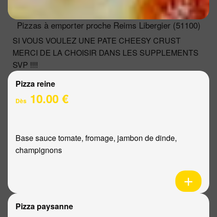
Pizzas à emporter proche Reims Libergier (51100)
SI VOUS VOULEZ UNE PATE CHEESY CRUST
MERCI DE LA CHOISIR DANS LES SUPPLEMENTS
SVP !!!!
Pizza reine
10.00 €
Dès
Base sauce tomate, fromage, jambon de dinde,
champignons
Pizza paysanne