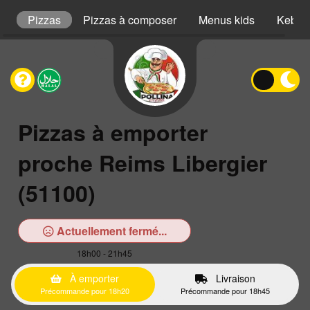
s
Pizzas
Pizzas à composer
Menus kids
Kebab
Pizzas à emporter
proche Reims Libergier
(51100)
Actuellement fermé...
18h00 - 21h45
À emporter
Livraison
Précommande pour 18h20
Précommande pour 18h45