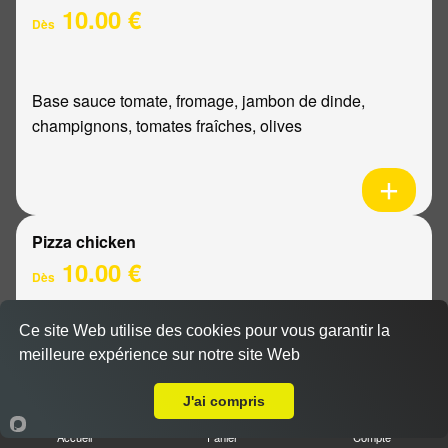
10.00 €
Dès
Base sauce tomate, fromage, jambon de dinde,
champignons, tomates fraîches, olives
Pizza chicken
10.00 €
Dès
Ce site Web utilise des cookies pour vous garantir la
Base sauce tomate, fromage, poulet, poivrons,
meilleure expérience sur notre site Web
A Emporter sur Reims Erlon
oignons
J'ai compris
Accueil
Panier
Compte