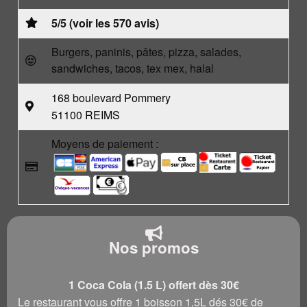
5/5 (voir les 570 avis)
Burgers, paninis, pâtes, pizza, salades,
sandwiches, tacos, tex mex, halal
168 boulevard Pommery
51100 REIMS
Moyens de paiement :
Nos promos
1 Coca Cola (1.5 L) offert dès 30€
Le restaurant vous offre 1 boisson 1,5L dés 30€ de