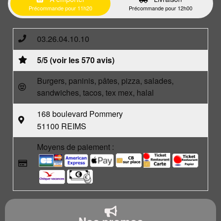
Précommande pour 11h20
Précommande pour 12h00
03.26.04.10.10
5/5 (voir les 570 avis)
Burgers, paninis, pâtes, pizza, salades,
sandwiches, tacos, tex mex, halal
168 boulevard Pommery
51100 REIMS
Moyens de paiement :