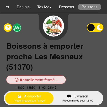
iches
Paninis
Tex Mex
Desserts
Boissons
Boissons à emporter
proche Les Mesneux
(51370)
Actuellement fermé...
11h00 - 13h30 | 18h00 - 21h45
À emporter
Livraison
Précommande pour 11h20
Précommande pour 12h00