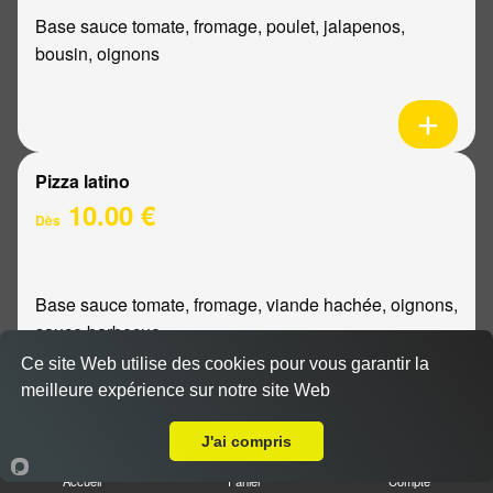
Base sauce tomate, fromage, poulet, jalapenos,
bousin, oignons
Pizza latino
10.00 €
Dès
Base sauce tomate, fromage, viande hachée, oignons,
sauce barbecue
Ce site Web utilise des cookies pour vous garantir la
meilleure expérience sur notre site Web
A Emporter sur Les Mesneux
J'ai compris
Pizza mexicaine
Accueil
Panier
Compte
10.00 €