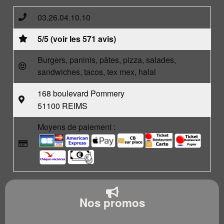
03.26.04.10.10
5/5 (voir les 571 avis)
Burgers, paninis, pâtes, pizza, salades,
sandwiches, tacos, tex mex, halal
168 boulevard Pommery
51100 REIMS
Moyens de paiement :
Nos promos