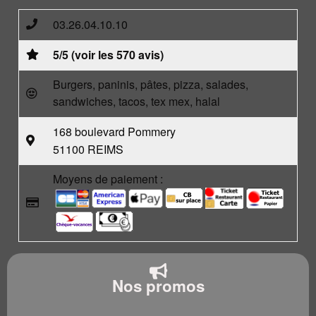
03.26.04.10.10
5/5 (voir les 570 avis)
Burgers, paninis, pâtes, pizza, salades,
sandwiches, tacos, tex mex, halal
168 boulevard Pommery
51100 REIMS
Moyens de paiement :
Nos promos