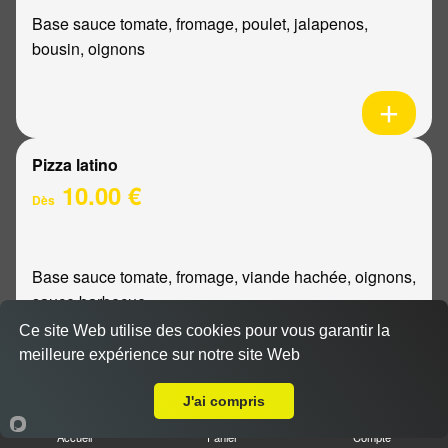
Base sauce tomate, fromage, poulet, jalapenos,
bousin, oignons
Pizza latino
10.00 €
Dès
Base sauce tomate, fromage, viande hachée, oignons,
sauce barbecue
Ce site Web utilise des cookies pour vous garantir la
meilleure expérience sur notre site Web
A Emporter sur Les Mesneux
J'ai compris
Pizza mexicaine
Accueil
Panier
Compte
10.00 €