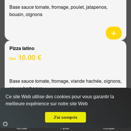
Base sauce tomate, fromage, poulet, jalapenos,
bousin, oignons
Pizza latino
10.00 €
Dès
Base sauce tomate, fromage, viande hachée, oignons,
sauce barbecue
Ce site Web utilise des cookies pour vous garantir la
meilleure expérience sur notre site Web
A Emporter sur Courcy
J'ai compris
Pizza mexicaine
Accueil
Panier
Compte
10.00 €