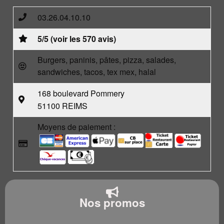
03.26.04.10.10
5/5 (voir les 570 avis)
Burgers, paninis, pâtes, pizza, salades,
sandwiches, tacos, tex mex, halal
168 boulevard Pommery
51100 REIMS
Moyens de paiement :
Nos promos