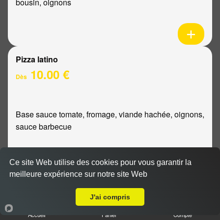
bousin, oignons
Pizza latino
10.00 €
Dès
Base sauce tomate, fromage, viande hachée, oignons,
sauce barbecue
Ce site Web utilise des cookies pour vous garantir la
meilleure expérience sur notre site Web
A Emporter sur Courcy
Pizza mexicaine
10.00 €
J'ai compris
Dès
Accueil
Panier
Compte