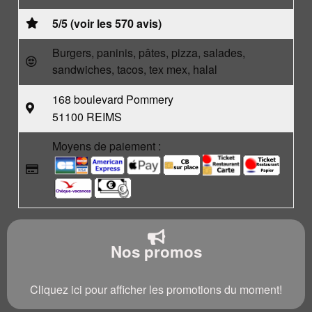
5/5 (voir les 570 avis)
Burgers, paninis, pâtes, pizza, salades,
sandwiches, tacos, tex mex, halal
168 boulevard Pommery
51100 REIMS
Moyens de paiement :
Nos promos
Cliquez ici pour afficher les promotions du moment!