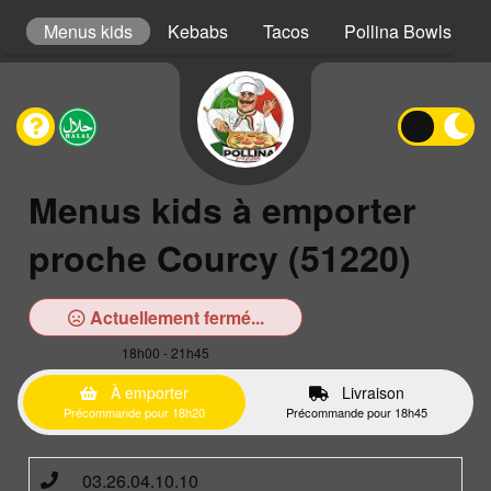
er
Menus kids
Kebabs
Tacos
Pollina Bowls
Menus kids à emporter
proche Courcy (51220)
Actuellement fermé...
18h00 - 21h45
À emporter
Livraison
Précommande pour 18h20
Précommande pour 18h45
03.26.04.10.10