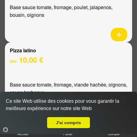
Base sauce tomate, fromage, poulet, jalapenos,
bousin, oignons
Pizza latino
10.00 €
Dès
Base sauce tomate, fromage, viande hachée, oignons,
sauce barbecue
Ce site Web utilise des cookies pour vous garantir la
meilleure expérience sur notre site Web
A Emporter sur Champfleury
J'ai compris
Pizza mexicaine
Accueil
Panier
Compte
10.00 €