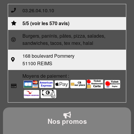
03.26.04.10.10
5/5 (voir les 570 avis)
Burgers, paninis, pâtes, pizza, salades,
sandwiches, tacos, tex mex, halal
168 boulevard Pommery
51100 REIMS
Moyens de paiement :
Nos promos