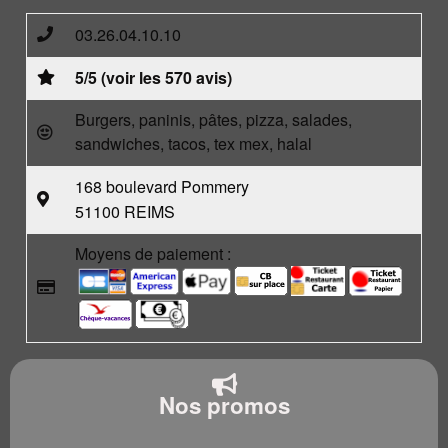
03.26.04.10.10
5/5 (voir les 570 avis)
Burgers, paninis, pâtes, pizza, salades,
sandwiches, tacos, tex mex, halal
168 boulevard Pommery
51100 REIMS
Moyens de paiement :
Nos promos