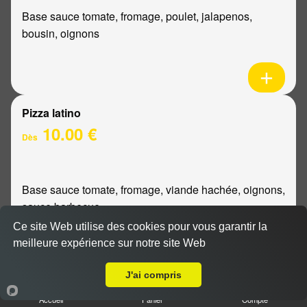
Base sauce tomate, fromage, poulet, jalapenos,
bousin, oignons
Pizza latino
10.00 €
Dès
Base sauce tomate, fromage, viande hachée, oignons,
sauce barbecue
Ce site Web utilise des cookies pour vous garantir la
meilleure expérience sur notre site Web
A Emporter sur Champfleury
J'ai compris
Pizza mexicaine
Accueil
Panier
Compte
10.00 €