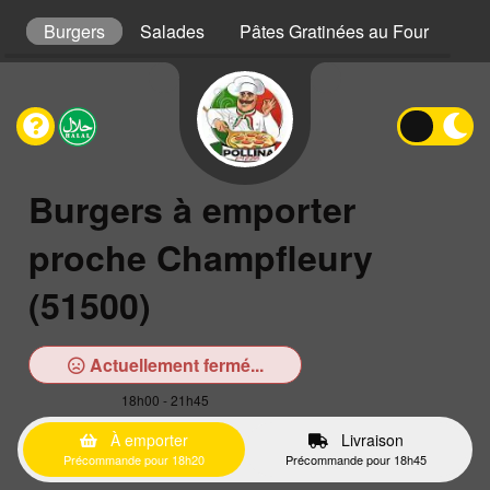
s
Burgers
Salades
Pâtes Gratinées au Four
Gra
Burgers à emporter
proche Champfleury
(51500)
Actuellement fermé...
18h00 - 21h45
À emporter
Livraison
Précommande pour 18h20
Précommande pour 18h45