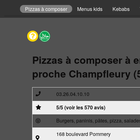
Pizzas
Pizzas à composer
Menus kids
Kebabs
Pizzas à composer à 
proche Champfleury (
03.26.04.10.10
5/5 (voir les 570 avis)
Burgers, paninis, pâtes, pizza, salade
168 boulevard Pommery