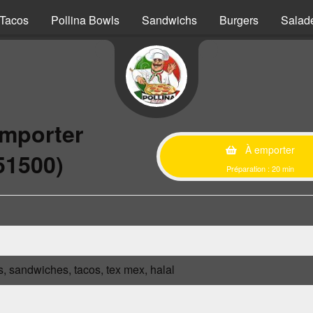
Tacos
Pollina Bowls
Sandwichs
Burgers
Salad
emporter
À emporter
51500)
Préparation : 20 min
s, sandwiches, tacos, tex mex, halal