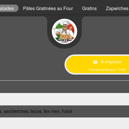
alades
Pâtes Gratinées au Four
Gratins
Zapwiches
À emporter
Précommande pour 11h20
s, sandwiches, tacos, tex mex, halal