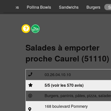
s
Tacos
Pollina Bowls
Sandwichs
Burgers
S
Salades à emporter
proche Caurel (51110)
03.26.04.10.10
5/5 (voir les 570 avis)
Burgers, paninis, pâtes, pizza, salade
168 boulevard Pommery