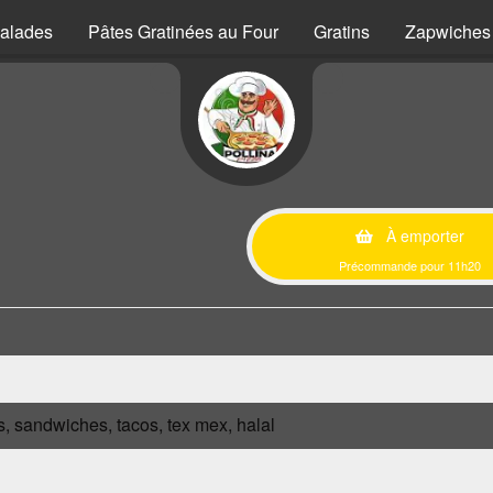
alades
Pâtes Gratinées au Four
Gratins
Zapwiches
À emporter
Précommande pour 11h20
s, sandwiches, tacos, tex mex, halal