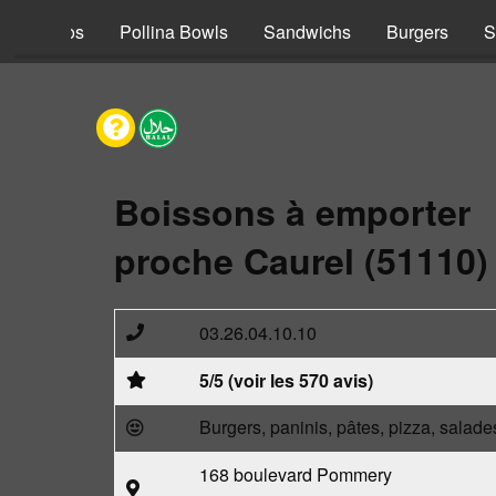
s
Tacos
Pollina Bowls
Sandwichs
Burgers
S
Boissons à emporter
proche Caurel (51110)
03.26.04.10.10
5/5 (voir les 570 avis)
Burgers, paninis, pâtes, pizza, salade
168 boulevard Pommery