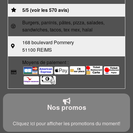
5/5 (voir les 570 avis)
Burgers, paninis, pâtes, pizza, salades,
sandwiches, tacos, tex mex, halal
168 boulevard Pommery
51100 REIMS
Moyens de paiement :
Nos promos
Cliquez ici pour afficher les promotions du moment!