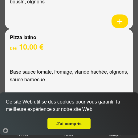
bousin, oignons
Pizza latino
10.00 €
Dès
Base sauce tomate, fromage, viande hachée, oignons,
sauce barbecue
Ce site Web utilise des cookies pour vous garantir la
meilleure expérience sur notre site Web
A Emporter sur Caurel
Pizza mexicaine
10.00 €
J'ai compris
Dès
Accueil
Panier
Compte