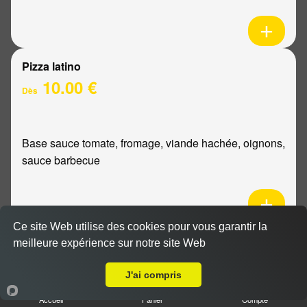
Pizza latino
10.00 €
Dès
Base sauce tomate, fromage, viande hachée, oignons,
sauce barbecue
Ce site Web utilise des cookies pour vous garantir la
Pizza mexicaine
meilleure expérience sur notre site Web
Livraison sur Reims Europe
10.00 €
Dès
J'ai compris
Accueil
Panier
Compte