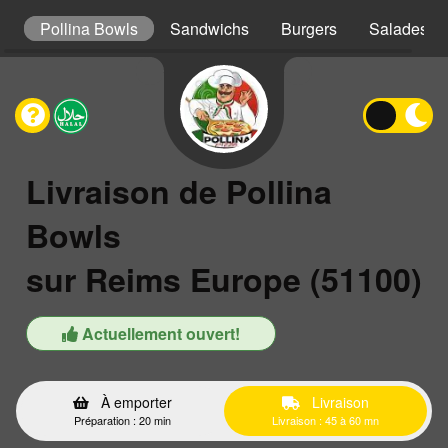
s
Pollina Bowls
Sandwichs
Burgers
Salades
Livraison de Pollina
Bowls
sur Reims Europe (51100)
Actuellement ouvert!
À emporter
Livraison
Préparation : 20 min
Livraison : 45 à 60 mn