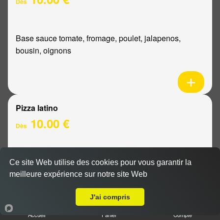
Dès
Base sauce tomate, fromage, poulet, jalapenos,
bousin, oignons
Pizza latino
10.00 €
Dès
Base sauce tomate, fromage, viande hachée, oignons,
Ce site Web utilise des cookies pour vous garantir la
sauce barbecue
meilleure expérience sur notre site Web
A Emporter sur Thillois
J'ai compris
Accueil
Panier
Compte