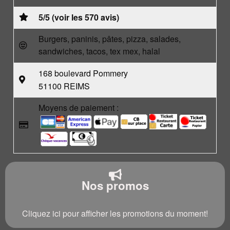
5/5 (voir les 570 avis)
Burgers, paninis, pâtes, pizza, salades,
sandwiches, tacos, tex mex, halal
168 boulevard Pommery
51100 REIMS
Moyens de paiement :
Nos promos
Cliquez ici pour afficher les promotions du moment!