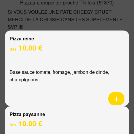
Pizzas à emporter proche Thillois (51370)
SI VOUS VOULEZ UNE PATE CHEESY CRUST
MERCI DE LA CHOISIR DANS LES SUPPLEMENTS
SVP !!!!
Pizza reine
10.00 €
Dès
Base sauce tomate, fromage, jambon de dinde,
champignons
Pizza paysanne
10.00 €
Dès