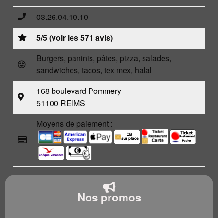
03.26.04.10.10
5/5 (voir les 571 avis)
Burgers, paninis, pâtes, pizza, salades,
sandwiches, tacos, tex mex, halal
168 boulevard Pommery
51100 REIMS
Moyens de paiement :
Nos promos