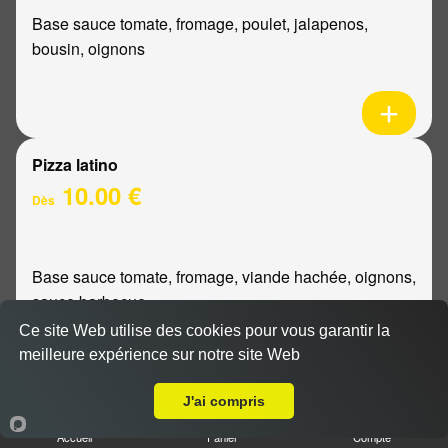
Base sauce tomate, fromage, poulet, jalapenos,
bousin, oignons
Pizza latino
10.00 €
Dès
Base sauce tomate, fromage, viande hachée, oignons,
sauce barbecue
Ce site Web utilise des cookies pour vous garantir la
meilleure expérience sur notre site Web
A Emporter sur Thillois
J'ai compris
Pizza mexicaine
Accueil
Panier
Compte
10.00 €