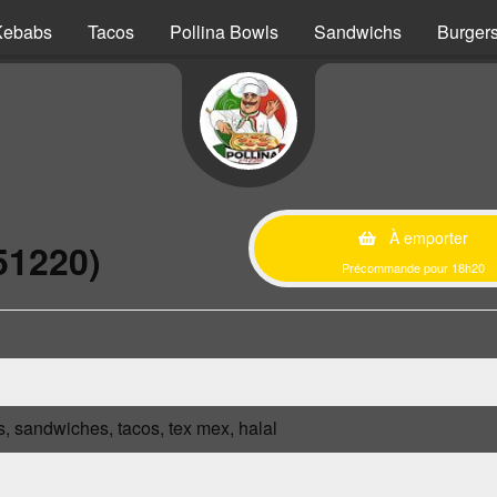
Kebabs
Tacos
Pollina Bowls
Sandwichs
Burger
À emporter
51220)
Précommande pour 18h20
s, sandwiches, tacos, tex mex, halal