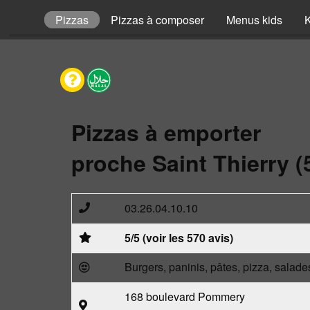
envies
Pizzas
Pizzas à composer
Menus kids
Pizzas à emporter
proche Saint Thierry (
03.26.04.10.10
5/5 (voir les 570 avis)
Burgers, paninis, pâtes, pizza, salade
168 boulevard Pommery