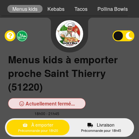
er
Menus kids
Kebabs
Tacos
Pollina Bowls
Menus kids à emporter
proche Saint Thierry
(51220)
Actuellement fermé...
18h00 - 21h45
À emporter
Livraison
Précommande pour 18h20
Précommande pour 18h45