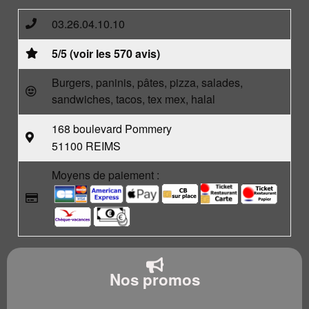
03.26.04.10.10
5/5 (voir les 570 avis)
Burgers, paninis, pâtes, pizza, salades,
sandwiches, tacos, tex mex, halal
168 boulevard Pommery
51100 REIMS
Moyens de paiement :
Nos promos