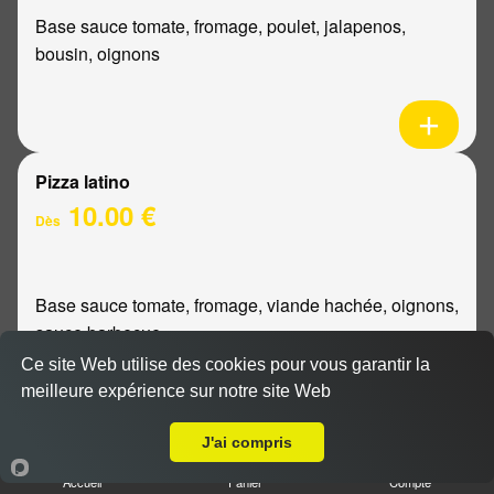
Base sauce tomate, fromage, poulet, jalapenos,
bousin, oignons
Pizza latino
10.00 €
Dès
Base sauce tomate, fromage, viande hachée, oignons,
sauce barbecue
Ce site Web utilise des cookies pour vous garantir la
meilleure expérience sur notre site Web
A Emporter sur Saint Thierry
J'ai compris
Pizza mexicaine
Accueil
Panier
Compte
10.00 €