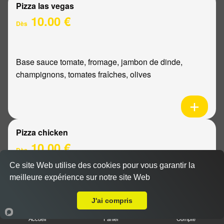
Pizza las vegas
10.00 €
Dès
Base sauce tomate, fromage, jambon de dinde,
champignons, tomates fraîches, olives
Pizza chicken
10.00 €
Dès
Ce site Web utilise des cookies pour vous garantir la
meilleure expérience sur notre site Web
A Emporter sur Reims Maison Blanche
Base sauce tomate, fromage, poulet, poivrons,
oignons
J'ai compris
Accueil
Panier
Compte