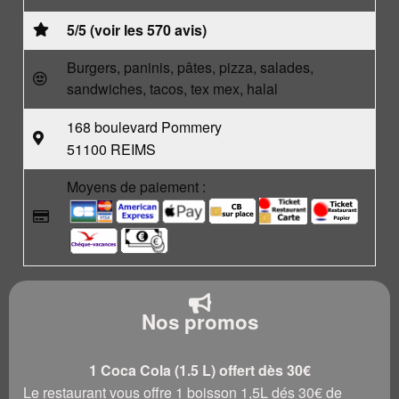
5/5 (voir les 570 avis)
Burgers, paninis, pâtes, pizza, salades,
sandwiches, tacos, tex mex, halal
168 boulevard Pommery
51100 REIMS
Moyens de paiement :
Nos promos
1 Coca Cola (1.5 L) offert dès 30€
Le restaurant vous offre 1 boisson 1,5L dés 30€ de