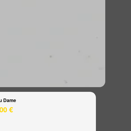
u Dame
00 €