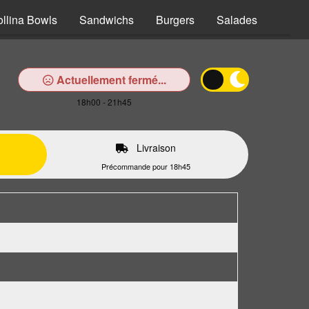
ollina Bowls
Sandwichs
Burgers
Salades
Pâtes
Actuellement fermé...
18h00 - 21h45
Livraison
Précommande pour 18h45