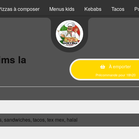
izzas à composer
Menus kids
Kebabs
Tacos
P
ims la
À emporter
Précommande pour 18h20
s, sandwiches, tacos, tex mex, halal