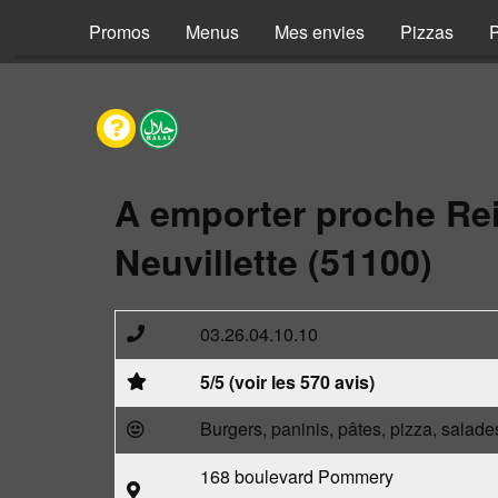
Promos
Menus
Mes envies
Pizzas
P
A emporter proche Re
Neuvillette (51100)
03.26.04.10.10
5/5 (voir les 570 avis)
Burgers, paninis, pâtes, pizza, salade
168 boulevard Pommery