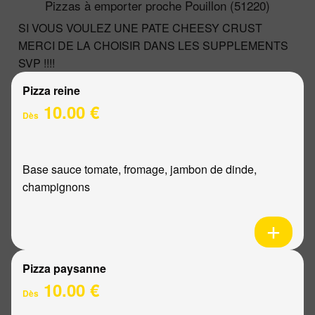
Pizzas à emporter proche Pouillon (51220)
SI VOUS VOULEZ UNE PATE CHEESY CRUST
MERCI DE LA CHOISIR DANS LES SUPPLEMENTS
SVP !!!!
Pizza reine
10.00 €
Dès
Base sauce tomate, fromage, jambon de dinde,
champignons
Pizza paysanne
10.00 €
Dès