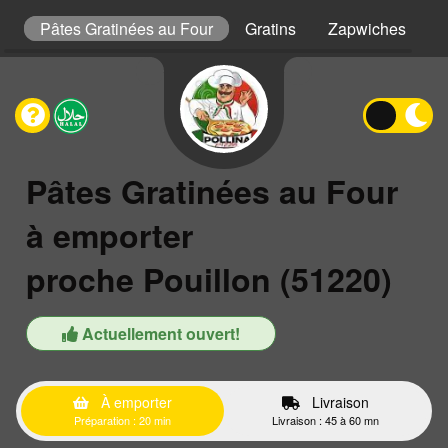
s
Pâtes Gratinées au Four
Gratins
Zapwiches
P
Pâtes Gratinées au Four
à emporter
proche Pouillon (51220)
Actuellement ouvert!
À emporter
Livraison
Préparation : 20 min
Livraison : 45 à 60 mn