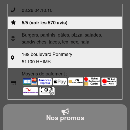
03.26.04.10.10
5/5 (voir les 570 avis)
Burgers, paninis, pâtes, pizza, salades,
sandwiches, tacos, tex mex, halal
168 boulevard Pommery
51100 REIMS
Moyens de paiement :
Nos promos