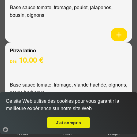
Base sauce tomate, fromage, poulet, jalapenos,
bousin, oignons
Pizza latino
10.00 €
Dès
Base sauce tomate, fromage, viande hachée, oignons,
sauce barbecue
Ce site Web utilise des cookies pour vous garantir la
meilleure expérience sur notre site Web
A Emporter sur Pouillon
J'ai compris
Pizza mexicaine
Accueil
Panier
Compte
10.00 €