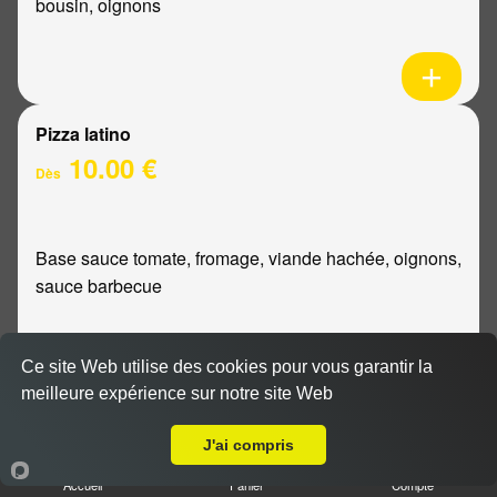
bousin, oignons
Pizza latino
10.00 €
Dès
Base sauce tomate, fromage, viande hachée, oignons,
sauce barbecue
Ce site Web utilise des cookies pour vous garantir la
meilleure expérience sur notre site Web
A Emporter sur Pomacle
Pizza mexicaine
10.00 €
J'ai compris
Dès
Accueil
Panier
Compte