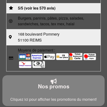
5/5 (voir les 570 avis)
Burgers, paninis, pâtes, pizza, salades,
sandwiches, tacos, tex mex, halal
168 boulevard Pommery
51100 REIMS
Moyens de paiement :
Nos promos
Cliquez ici pour afficher les promotions du moment!