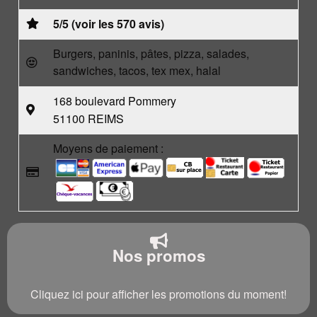
5/5 (voir les 570 avis)
Burgers, paninis, pâtes, pizza, salades,
sandwiches, tacos, tex mex, halal
168 boulevard Pommery
51100 REIMS
Moyens de paiement :
Nos promos
Cliquez ici pour afficher les promotions du moment!