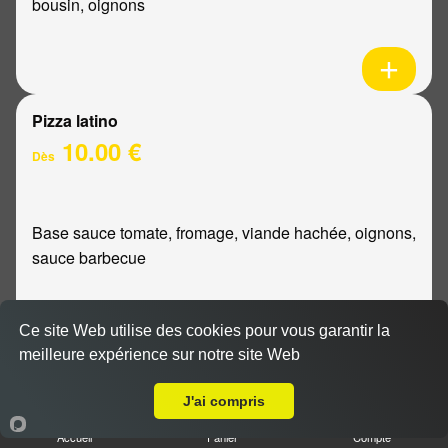
bousin, oignons
Pizza latino
10.00 €
Dès
Base sauce tomate, fromage, viande hachée, oignons,
sauce barbecue
Ce site Web utilise des cookies pour vous garantir la
meilleure expérience sur notre site Web
A Emporter sur Pomacle
Pizza mexicaine
10.00 €
J'ai compris
Dès
Accueil
Panier
Compte